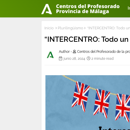
I
Inicio
Plurilingüismo
“INTERCENTRO: Todo un 
“INTERCENTRO: Todo un 
Author -
Centros del Profesorado de la p
junio 28, 2024
2 minute read