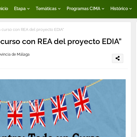
nicio
Etapa
Temáticas
Programas CIMA
Histórico
curso con REA del proyecto EDIA”
curso con REA del proyecto EDIA”
rovincia de Málaga