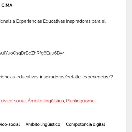
 CIMA:
onals a Experiencias Educativas Inspiradoras para el
.
IZ65uIYuoOsqDrBdZhRfg6E9u6By4
riencias-educativas-inspiradoras/detalle-experiencias/?
cívico-social, Ámbito lingüístico, Plurilingüismo,
vico-social
Ámbito lingüístico
Competencia digital