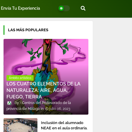
Envía Tu Experiencia
LAS MÁS POPULARES
Ámbito artístico
LOS CUATRO ELEMENTOS DE LA
NATURALEZA: AIRE, AGUA,
FUEGO, TIERRA
Centros del Profesorado de la
provincia de Málaga
julio 06, 2023
Inclusión del alumnado
NEAE en el aula ordinaria.