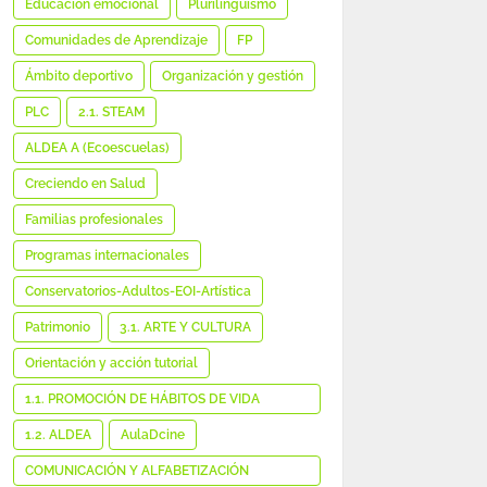
Educación emocional
Plurilingüismo
Comunidades de Aprendizaje
FP
Ámbito deportivo
Organización y gestión
PLC
2.1. STEAM
ALDEA A (Ecoescuelas)
Creciendo en Salud
Familias profesionales
Programas internacionales
Conservatorios-Adultos-EOI-Artística
Patrimonio
3.1. ARTE Y CULTURA
Orientación y acción tutorial
1.1. PROMOCIÓN DE HÁBITOS DE VIDA
SALUDABLE
1.2. ALDEA
AulaDcine
COMUNICACIÓN Y ALFABETIZACIÓN