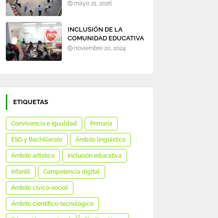
mayo 21, 2026
INCLUSIÓN DE LA
COMUNIDAD EDUCATIVA
EN TORNO A LA
noviembre 20, 2024
BIBLIOTECA DEL
COLEGIO.
ETIQUETAS
Convivencia e Igualdad
Primaria
ESO y Bachillerato
Ámbito lingüístico
Ámbito artístico
Inclusión educativa
Infantil
Competencia digital
Ámbito cívico-social
Ámbito científico-tecnológico