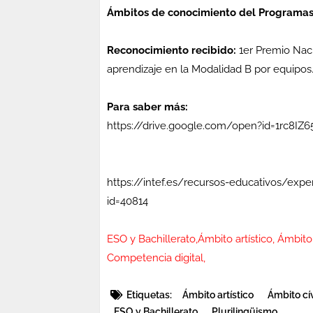
Ámbitos de conocimiento del Programas
Reconocimiento recibido:
1er Premio Naci
aprendizaje en la Modalidad B por equipos
Para saber más:
https://drive.google.com/open?id=1rc8
https://intef.es/recursos-educativos/expe
id=40814
ESO y Bachillerato,Ámbito artístico, Ámbito 
Competencia digital,
Etiquetas:
Ámbito artístico
Ámbito cí
ESO y Bachillerato
Plurilingüismo