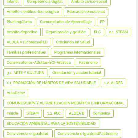
Infantil
Competencia digital
Ámbito cívico-social
Ámbito científico-tecnológico
Educación emocional
Plurilingüismo
Comunidades de Aprendizaje
FP
Ámbito deportivo
Organización y gestión
PLC
2.1. STEAM
ALDEA A (Ecoescuelas)
Creciendo en Salud
Familias profesionales
Programas internacionales
Conservatorios-Adultos-EOI-Artística
Patrimonio
3.1. ARTE Y CULTURA
Orientación y acción tutorial
1.1. PROMOCIÓN DE HÁBITOS DE VIDA SALUDABLE
1.2. ALDEA
AulaDcine
COMUNICACIÓN Y ALFABETIZACIÓN MEDIÁTICA E INFORMACIONAL
Innicia
STEAM
3.2. PLC
ALDEA B
Comunica
EDUCACIÓN AMBIENTAL PARA LA SOSTENIBILIDAD
Convivencia e Igualdad.
Convivencia e IgualdadPatrimonio