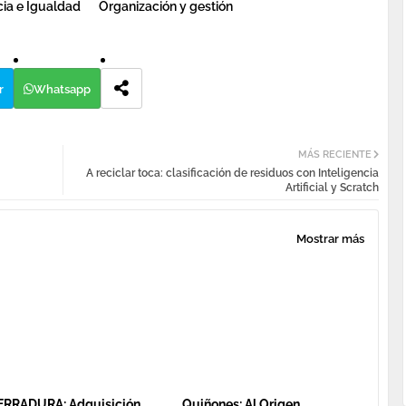
ia e Igualdad
Organización y gestión
r
Whatsapp
MÁS RECIENTE
A reciclar toca: clasificación de residuos con Inteligencia
Artificial y Scratch
Mostrar más
ERRADURA: Adquisición
Quiñones: Al Origen