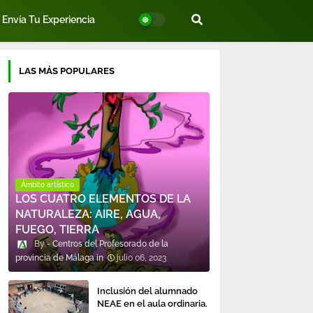
Envía Tu Experiencia
LAS MÁS POPULARES
Ámbito artístico
LOS CUATRO ELEMENTOS DE LA
NATURALEZA: AIRE, AGUA,
FUEGO, TIERRA
Centros del Profesorado de la
provincia de Málaga
julio 06, 2023
Inclusión del alumnado
NEAE en el aula ordinaria.