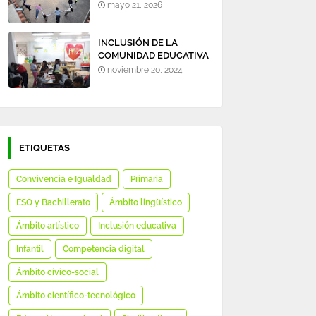
mayo 21, 2026
INCLUSIÓN DE LA
COMUNIDAD EDUCATIVA
EN TORNO A LA
noviembre 20, 2024
BIBLIOTECA DEL
COLEGIO.
ETIQUETAS
Convivencia e Igualdad
Primaria
ESO y Bachillerato
Ámbito lingüístico
Ámbito artístico
Inclusión educativa
Infantil
Competencia digital
Ámbito cívico-social
Ámbito científico-tecnológico