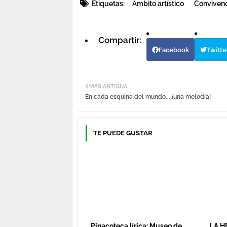
Etiquetas:
Ámbito artístico
Convivenc
Facebook
Twitte
MÁS ANTIGUA
En cada esquina del mundo... ¡una melodía!
TE PUEDE GUSTAR
Pinacoteca lírica: Museo de
LA H