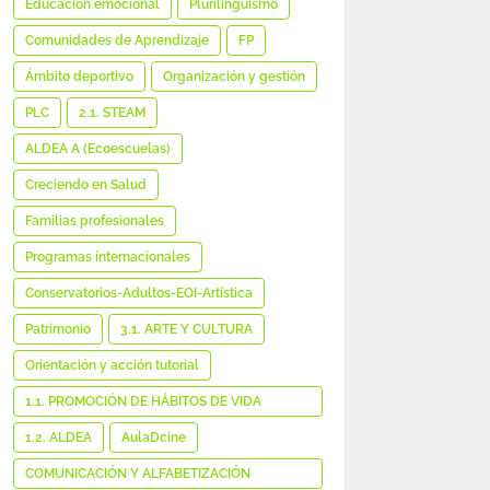
Educación emocional
Plurilingüismo
Comunidades de Aprendizaje
FP
Ámbito deportivo
Organización y gestión
PLC
2.1. STEAM
ALDEA A (Ecoescuelas)
Creciendo en Salud
Familias profesionales
Programas internacionales
Conservatorios-Adultos-EOI-Artística
Patrimonio
3.1. ARTE Y CULTURA
Orientación y acción tutorial
1.1. PROMOCIÓN DE HÁBITOS DE VIDA
SALUDABLE
1.2. ALDEA
AulaDcine
COMUNICACIÓN Y ALFABETIZACIÓN