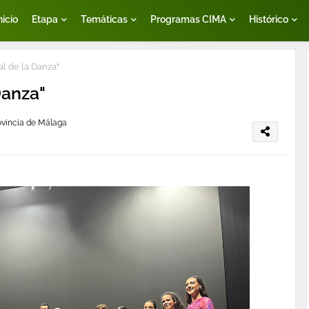
nicio
Etapa
Temáticas
Programas CIMA
Histórico
al de la Danza"
Danza"
rovincia de Málaga