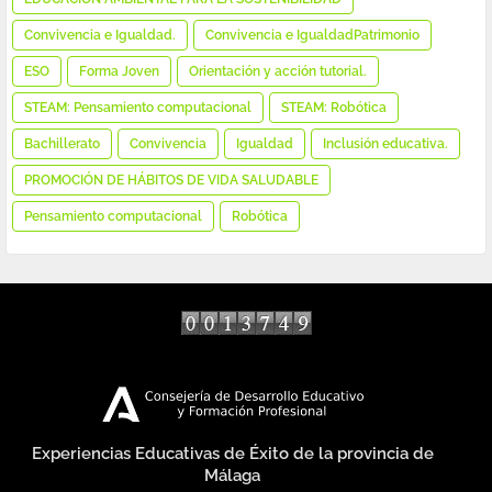
Convivencia e Igualdad.
Convivencia e IgualdadPatrimonio
ESO
Forma Joven
Orientación y acción tutorial.
STEAM: Pensamiento computacional
STEAM: Robótica
Bachillerato
Convivencia
Igualdad
Inclusión educativa.
PROMOCIÓN DE HÁBITOS DE VIDA SALUDABLE
Pensamiento computacional
Robótica
tarifas diseño web
Experiencias Educativas de Éxito de la provincia de
Málaga