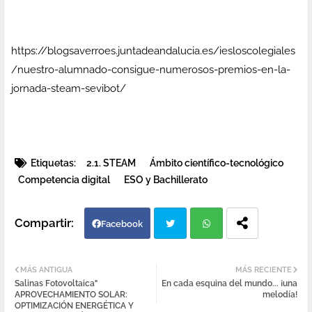
https://blogsaverroes.juntadeandalucia.es/iesloscolegiales
/nuestro-alumnado-consigue-numerosos-premios-en-la-
jornada-steam-sevibot/
Etiquetas:
2.1. STEAM
Ámbito científico-tecnológico
Competencia digital
ESO y Bachillerato
Facebook
Twi
Wh
MÁS ANTIGUA
MÁS RECIENTE
Salinas Fotovoltaica"
En cada esquina del mundo... ¡una
tter
atsa
APROVECHAMIENTO SOLAR:
melodía!
OPTIMIZACIÓN ENERGÉTICA Y