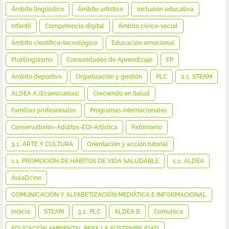
Ámbito lingüístico
Ámbito artístico
Inclusión educativa
Infantil
Competencia digital
Ámbito cívico-social
Ámbito científico-tecnológico
Educación emocional
Plurilingüismo
Comunidades de Aprendizaje
FP
Ámbito deportivo
Organización y gestión
PLC
2.1. STEAM
ALDEA A (Ecoescuelas)
Creciendo en Salud
Familias profesionales
Programas internacionales
Conservatorios-Adultos-EOI-Artística
Patrimonio
3.1. ARTE Y CULTURA
Orientación y acción tutorial
1.1. PROMOCIÓN DE HÁBITOS DE VIDA SALUDABLE
1.2. ALDEA
AulaDcine
COMUNICACIÓN Y ALFABETIZACIÓN MEDIÁTICA E INFORMACIONAL
Innicia
STEAM
3.2. PLC
ALDEA B
Comunica
EDUCACIÓN AMBIENTAL PARA LA SOSTENIBILIDAD