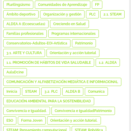
Plurilingüismo
Comunidades de Aprendizaje
FP
Ámbito deportivo
Organización y gestión
PLC
2.1. STEAM
ALDEA A (Ecoescuelas)
Creciendo en Salud
Familias profesionales
Programas internacionales
Conservatorios-Adultos-EOI-Artística
Patrimonio
3.1. ARTE Y CULTURA
Orientación y acción tutorial
1.1. PROMOCIÓN DE HÁBITOS DE VIDA SALUDABLE
1.2. ALDEA
AulaDcine
COMUNICACIÓN Y ALFABETIZACIÓN MEDIÁTICA E INFORMACIONAL
Innicia
STEAM
3.2. PLC
ALDEA B
Comunica
EDUCACIÓN AMBIENTAL PARA LA SOSTENIBILIDAD
Convivencia e Igualdad.
Convivencia e IgualdadPatrimonio
ESO
Forma Joven
Orientación y acción tutorial.
STEAM: Pensamiento computacional
STEAM: Robótica