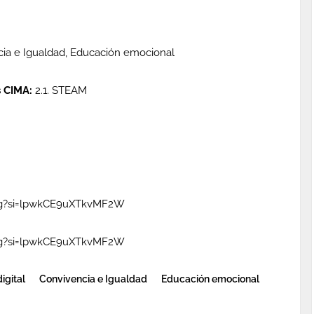
cia e Igualdad, Educación emocional
s CIMA:
2.1. STEAM
hg?si=lpwkCE9uXTkvMF2W
hg?si=lpwkCE9uXTkvMF2W
igital
Convivencia e Igualdad
Educación emocional