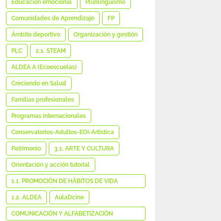
Educación emocional
Plurilingüismo
Comunidades de Aprendizaje
FP
Ámbito deportivo
Organización y gestión
PLC
2.1. STEAM
ALDEA A (Ecoescuelas)
Creciendo en Salud
Familias profesionales
Programas internacionales
Conservatorios-Adultos-EOI-Artística
Patrimonio
3.1. ARTE Y CULTURA
Orientación y acción tutorial
1.1. PROMOCIÓN DE HÁBITOS DE VIDA
SALUDABLE
1.2. ALDEA
AulaDcine
COMUNICACIÓN Y ALFABETIZACIÓN