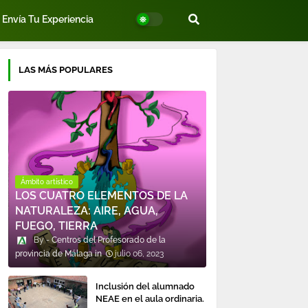
Envía Tu Experiencia
LAS MÁS POPULARES
Ámbito artístico
LOS CUATRO ELEMENTOS DE LA
NATURALEZA: AIRE, AGUA,
FUEGO, TIERRA
Centros del Profesorado de la
provincia de Málaga
julio 06, 2023
Inclusión del alumnado
NEAE en el aula ordinaria.