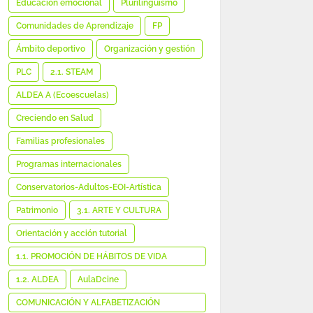
Educación emocional
Plurilingüismo
Comunidades de Aprendizaje
FP
Ámbito deportivo
Organización y gestión
PLC
2.1. STEAM
ALDEA A (Ecoescuelas)
Creciendo en Salud
Familias profesionales
Programas internacionales
Conservatorios-Adultos-EOI-Artística
Patrimonio
3.1. ARTE Y CULTURA
Orientación y acción tutorial
1.1. PROMOCIÓN DE HÁBITOS DE VIDA
SALUDABLE
1.2. ALDEA
AulaDcine
COMUNICACIÓN Y ALFABETIZACIÓN