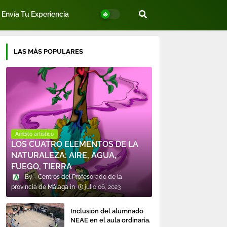
Envía Tu Experiencia
LAS MÁS POPULARES
Ámbito artístico
LOS CUATRO ELEMENTOS DE LA
NATURALEZA: AIRE, AGUA,
FUEGO, TIERRA
Centros del Profesorado de la
provincia de Málaga
julio 06, 2023
Inclusión del alumnado
NEAE en el aula ordinaria.