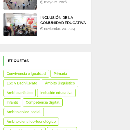
mayo 21, 2026
INCLUSIÓN DE LA
COMUNIDAD EDUCATIVA
EN TORNO A LA
noviembre 20, 2024
BIBLIOTECA DEL
COLEGIO.
ETIQUETAS
Convivencia e Igualdad
Primaria
ESO y Bachillerato
Ámbito lingüístico
Ámbito artístico
Inclusión educativa
Infantil
Competencia digital
Ámbito cívico-social
Ámbito científico-tecnológico