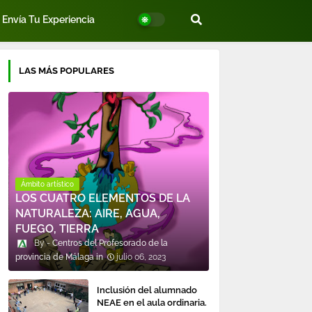
Envía Tu Experiencia
LAS MÁS POPULARES
Ámbito artístico
LOS CUATRO ELEMENTOS DE LA
NATURALEZA: AIRE, AGUA,
FUEGO, TIERRA
Centros del Profesorado de la
provincia de Málaga
julio 06, 2023
Inclusión del alumnado
NEAE en el aula ordinaria.