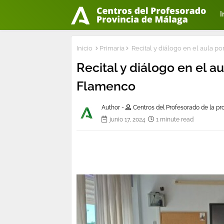
I
Inicio
Primaria
Recital y diálogo en el aula p
Recital y diálogo en el au
Flamenco
Author -
Centros del Profesorado de la p
junio 17, 2024
1 minute read