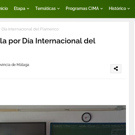
nicio
Etapa
Temáticas
Programas CIMA
Histórico
or Día Internacional del Flamenco
la por Día Internacional del
rovincia de Málaga