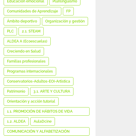
Educación emocional
Plurilingüismo
Comunidades de Aprendizaje
FP
Ámbito deportivo
Organización y gestión
PLC
2.1. STEAM
ALDEA A (Ecoescuelas)
Creciendo en Salud
Familias profesionales
Programas internacionales
Conservatorios-Adultos-EOI-Artística
Patrimonio
3.1. ARTE Y CULTURA
Orientación y acción tutorial
1.1. PROMOCIÓN DE HÁBITOS DE VIDA
SALUDABLE
1.2. ALDEA
AulaDcine
COMUNICACIÓN Y ALFABETIZACIÓN