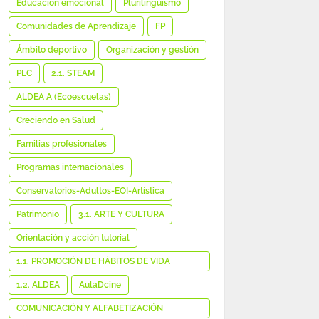
Educación emocional
Plurilingüismo
Comunidades de Aprendizaje
FP
Ámbito deportivo
Organización y gestión
PLC
2.1. STEAM
ALDEA A (Ecoescuelas)
Creciendo en Salud
Familias profesionales
Programas internacionales
Conservatorios-Adultos-EOI-Artística
Patrimonio
3.1. ARTE Y CULTURA
Orientación y acción tutorial
1.1. PROMOCIÓN DE HÁBITOS DE VIDA
SALUDABLE
1.2. ALDEA
AulaDcine
COMUNICACIÓN Y ALFABETIZACIÓN