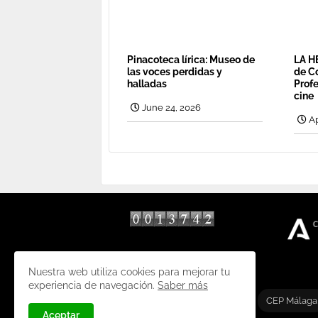
Pinacoteca lírica: Museo de
LA H
las voces perdidas y
de C
halladas
Profe
cine
June 24, 2026
Ap
tarifas diseño web
Nuestra web utiliza cookies para mejorar tu
experiencia de navegación.
Saber más
CEP Málaga
Aceptar