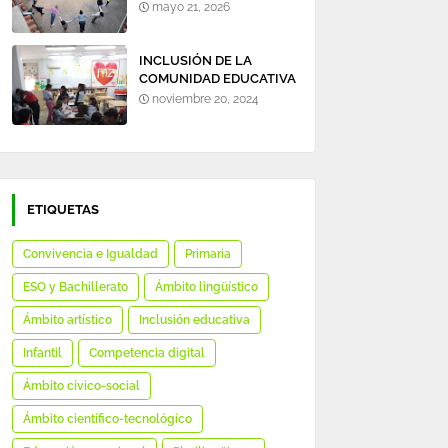
mayo 21, 2026
INCLUSIÓN DE LA
COMUNIDAD EDUCATIVA
EN TORNO A LA
noviembre 20, 2024
BIBLIOTECA DEL
COLEGIO.
ETIQUETAS
Convivencia e Igualdad
Primaria
ESO y Bachillerato
Ámbito lingüístico
Ámbito artístico
Inclusión educativa
Infantil
Competencia digital
Ámbito cívico-social
Ámbito científico-tecnológico