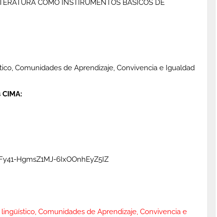
 LITERATURA COMO INSTIRUMENTOS BÁSICOS DE
ístico, Comunidades de Aprendizaje, Convivencia e Igualdad
 CIMA:
xmFy41-HgmsZ1MJ-6IxOOnhEyZ5IZ
o lingüístico, Comunidades de Aprendizaje, Convivencia e