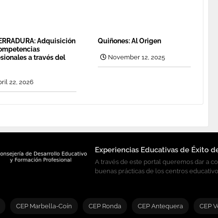
ERRADURA: Adquisición
Quiñones: Al Origen
ompetencias
sionales a través del
November 12, 2025
ril 22, 2026
Experiencias Educativas de Éxito d
A través de este portal queremos dar a c
buenas prácticas de los centros educativo
CEP Marbella-Coín
CEP Ronda
CEP Antequera
CEP V