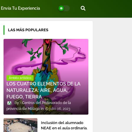
Envía Tu Experiencia
LAS MÁS POPULARES
Ámbito artístico
LOS CUATRO ELEMENTOS DE LA
NATURALEZA: AIRE, AGUA,
FUEGO, TIERRA
Centros del Profesorado de la
provincia de Málaga
julio 06, 2023
Inclusión del alumnado
NEAE en el aula ordinaria.