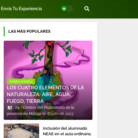
Envía Tu Experiencia
LAS MÁS POPULARES
Ámbito artístico
LOS CUATRO ELEMENTOS DE LA
NATURALEZA: AIRE, AGUA,
FUEGO, TIERRA
Centros del Profesorado de la
provincia de Málaga
julio 06, 2023
Inclusión del alumnado
NEAE en el aula ordinaria.