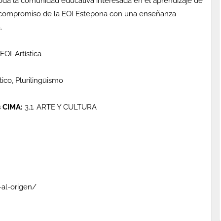
toda la comunidad educativa interesada en el aprendizaje de
el compromiso de la EOI Estepona con una enseñanza
.
OI-Artística
tico, Plurilingüismo
 CIMA:
3.1. ARTE Y CULTURA
-al-origen/