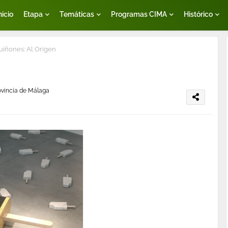
nicio
Etapa
Temáticas
Programas CIMA
Histórico
iñones: Al Origen
rovincia de Málaga