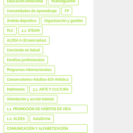
Educación emocional
Plurilingüismo
Comunidades de Aprendizaje
FP
Ámbito deportivo
Organización y gestión
PLC
2.1. STEAM
ALDEA A (Ecoescuelas)
Creciendo en Salud
Familias profesionales
Programas internacionales
Conservatorios-Adultos-EOI-Artística
Patrimonio
3.1. ARTE Y CULTURA
Orientación y acción tutorial
1.1. PROMOCIÓN DE HÁBITOS DE VIDA
SALUDABLE
1.2. ALDEA
AulaDcine
COMUNICACIÓN Y ALFABETIZACIÓN