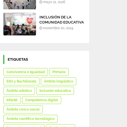
mayo 21, 2026
INCLUSIÓN DE LA
COMUNIDAD EDUCATIVA
EN TORNO A LA
noviembre 20, 2024
BIBLIOTECA DEL
COLEGIO.
ETIQUETAS
Convivencia e Igualdad
Primaria
ESO y Bachillerato
Ámbito lingüístico
Ámbito artístico
Inclusión educativa
Infantil
Competencia digital
Ámbito cívico-social
Ámbito científico-tecnológico