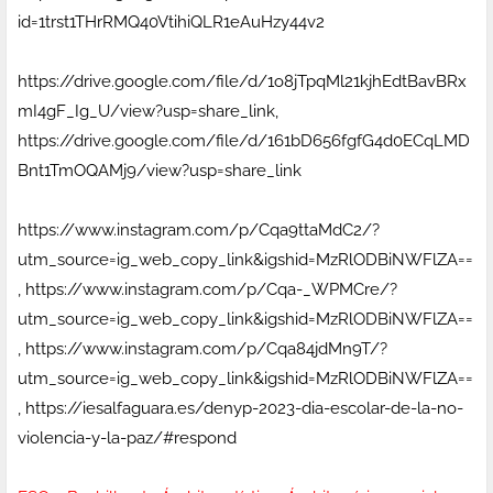
id=1trst1THrRMQ40VtihiQLR1eAuHzy44v2
https://drive.google.com/file/d/1o8jTpqMl21kjhEdtBavBRx
mI4gF_Ig_U/view?usp=share_link,
https://drive.google.com/file/d/161bD656fgfG4d0ECqLMD
Bnt1TmOQAMj9/view?usp=share_link
https://www.instagram.com/p/Cqa9ttaMdC2/?
utm_source=ig_web_copy_link&igshid=MzRlODBiNWFlZA==
, https://www.instagram.com/p/Cqa-_WPMCre/?
utm_source=ig_web_copy_link&igshid=MzRlODBiNWFlZA==
, https://www.instagram.com/p/Cqa84jdMn9T/?
utm_source=ig_web_copy_link&igshid=MzRlODBiNWFlZA==
, https://iesalfaguara.es/denyp-2023-dia-escolar-de-la-no-
violencia-y-la-paz/#respond