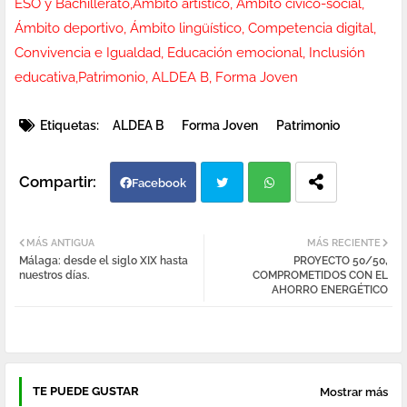
ESO y Bachillerato,Ámbito artístico, Ámbito cívico-social,
Ámbito deportivo, Ámbito lingüístico, Competencia digital,
Convivencia e Igualdad, Educación emocional, Inclusión
educativa,Patrimonio, ALDEA B, Forma Joven
Etiquetas:
ALDEA B
Forma Joven
Patrimonio
Facebook
Twi
Wh
MÁS ANTIGUA
MÁS RECIENTE
Málaga: desde el siglo XIX hasta
PROYECTO 50/50,
tter
atsa
nuestros días.
COMPROMETIDOS CON EL
AHORRO ENERGÉTICO
pp
TE PUEDE GUSTAR
Mostrar más