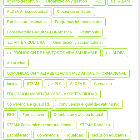
Ámbito deportivo
Organización y gestión
PLC
2.1. STEAM
ALDEA A (Ecoescuelas)
Creciendo en Salud
Familias profesionales
Programas internacionales
Conservatorios-Adultos-EOI-Artística
Patrimonio
3.1. ARTE Y CULTURA
Orientación y acción tutorial
1.1. PROMOCIÓN DE HÁBITOS DE VIDA SALUDABLE
1.2. ALDEA
AulaDcine
COMUNICACIÓN Y ALFABETIZACIÓN MEDIÁTICA E INFORMACIONAL
Innicia
STEAM
3.2. PLC
ALDEA B
Comunica
EDUCACIÓN AMBIENTAL PARA LA SOSTENIBILIDAD
Convivencia e Igualdad.
Convivencia e IgualdadPatrimonio
ESO
Forma Joven
Orientación y acción tutorial.
STEAM: Pensamiento computacional
STEAM: Robótica
Bachillerato
Convivencia
Igualdad
Inclusión educativa.